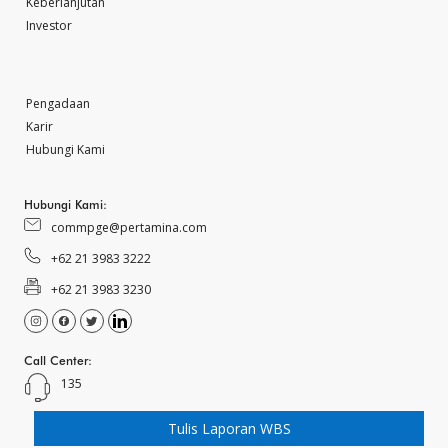
Keberlanjutan
Investor
Pengadaan
Karir
Hubungi Kami
Hubungi Kami:
commpge@pertamina.com
+62 21 3983 3222
+62 21 3983 3230
Call Center:
135
Tulis Laporan WBS