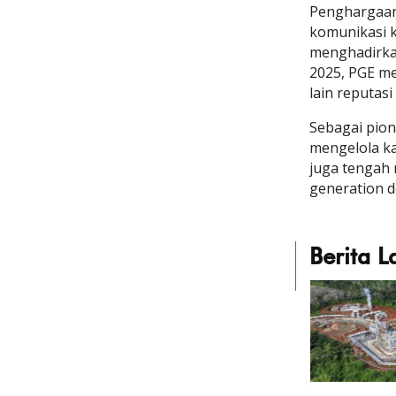
Penghargaan 
komunikasi 
menghadirka
2025, PGE me
lain reputas
Sebagai pion
mengelola ka
juga tengah 
generation d
Berita L