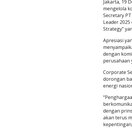
Jakarta, 19
mengelola ko
Secretary PT
Leader 2025 
Strategy” yan
Apresiasi ya
menyampaikan
dengan komit
perusahaan 
Corporate S
dorongan ba
energi nasion
“Penghargaan
berkomunikas
dengan prin
akan terus m
kepentingan,