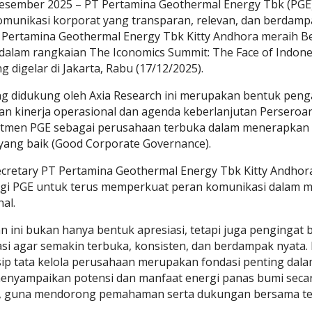
 Desember 2025 – PT Pertamina Geothermal Energy Tbk (PG
munikasi korporat yang transparan, relevan, dan berdamp
 Pertamina Geothermal Energy Tbk Kitty Andhora meraih Be
dalam rangkaian The Iconomics Summit: The Face of Indon
g digelar di Jakarta, Rabu (17/12/2025).
ng didukung oleh Axia Research ini merupakan bentuk peng
 kinerja operasional dan agenda keberlanjutan Perseroan s
men PGE sebagai perusahaan terbuka dalam menerapkan pri
yang baik (Good Corporate Governance).
ecretary PT Pertamina Geothermal Energy Tbk Kitty Andhor
gi PGE untuk terus memperkuat peran komunikasi dalam me
al.
 ini bukan hanya bentuk apresiasi, tetapi juga pengingat
i agar semakin terbuka, konsisten, dan berdampak nyata.
sip tata kelola perusahaan merupakan fondasi penting da
enyampaikan potensi dan manfaat energi panas bumi secar
 guna mendorong pemahaman serta dukungan bersama terhad